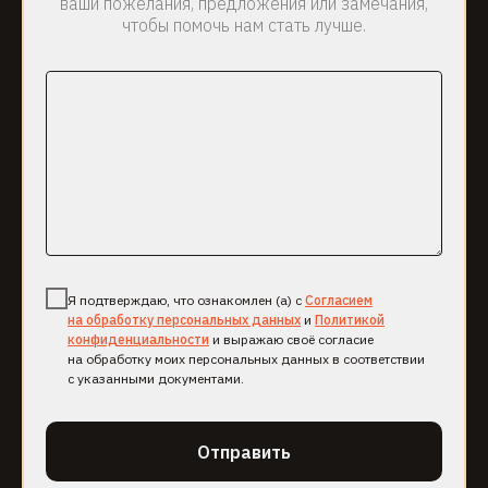
ваши пожелания, предложения или замечания,
чтобы помочь нам стать лучше.
О НАС
СОБЫТИЯ
Я подтверждаю, что ознакомлен (а) с
Согласием
МЕНЮ
КОНТАКТЫ
на обработку персональных данных
и
Политикой
конфиденциальности
и выражаю своё согласие
ПОЛИТИКА
на обработку моих персональных данных в соответствии
КОНФИДЕНЦИАЛЬНОСТИ
с указанными документами.
+7 (4862) 25-25-25
МАКСИМА ГОРЬКОГО, 36/2, ОРЁЛ
Отправить
ЖДЕМ ГОСТЕЙ ЕЖЕДНЕВНО
С 12:00 ДО 00:00