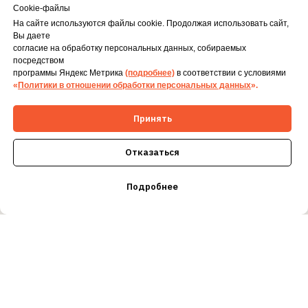
Cookie-файлы
ЖДЕМ ГОСТЕЙ ЕЖЕДНЕВНО
С 12:00 ДО 00:00
На сайте используются файлы cookie. Продолжая использовать сайт,
ООО «ЭВЕНТ ГРУПП»
Вы даете
согласие на обработку персональных данных, собираемых
ОГРН 1195749004538
посредством
программы Яндекс Метрика
(подробнее)
в соответствии с условиями
ИНН 5753072564
«
Политики в отношении обработки персональных данных
».
Принять
Отказаться
Подробнее